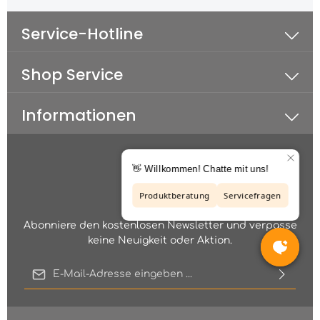
Service-Hotline
Shop Service
Informationen
Abonniere den kostenlosen Newsletter und verpasse
keine Neuigkeit oder Aktion.
E-Mail-Adresse*
Diese Seite ist durch reCAPTCHA geschützt und es gelten die
Ich habe die
Datenschutzbestimmungen
zur Kenntnis
Datenschutzrichtlinie
und
Nutzungsbedingungen
.
genommen und die
AGB
gelesen und bin mit ihnen