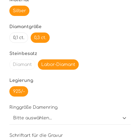
Silber
Diamantgröße
0,1 ct.
0,3 ct.
Steinbesatz
Diamant
Labor-Diamant
Legierung
925/-
Ringgröße Damenring
Schriftart für die Gravur