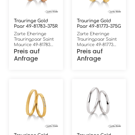
Trauringe Gold
Trauringe Gold
Paar 49-81783-375R
Paar 49-81773-375G
Zarte Eheringe
Zarte Eheringe
Trauringpaar Saint
Trauringpaar Saint
Maurice 49-81783
Maurice 49-81773
Preis auf
Preis auf
und 49-81784
und 49-81774
Rotgold in 375/-
Gelbgold in 375/-
Anfrage
Anfrage
Oberfläche:
Oberfläche: poliert
mattiert mit Muster
7 Brillanten in ges.
1 Brillant in 0,015 ct.
0,053 ct. W/Si Höhe:
W/Si Höhe: 1,3 mm
1,3 mm Breite: 2,5
Breite: 2,5 mm Ring
mm Ring innen:
innen: bombiert
bombiert (gewölbt)
(gewölbt) Ring
Ring außen:
außen: leicht
bombiert (gewölbt)
bombiert (gewölbt)