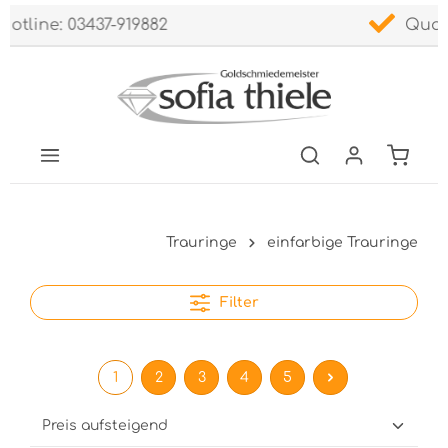
Qualität seit 1986
Trauringe
einfarbige Trauringe
Filter
1
2
3
4
5