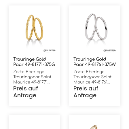
Trauringe Gold
Trauringe Gold
Paar 49-81771-375G
Paar 49-81761-375W
Zarte Eheringe
Zarte Eheringe
Trauringpaar Saint
Trauringpaar Saint
Maurice 49-81771
Maurice 49-81761
Preis auf
Preis auf
und 49-81772
und 49-81762
Gelbgold in 375/-
Weißgold in 375/-
Anfrage
Anfrage
Oberfläche:
Oberfläche: poliert
eismattiert Höhe: 1,2
und längsmattiert
mm Breite: 2,0 mm
Höhe: 1,2 mm Breite:
Ring innen:
2,0 mm Ring innen:
bombiert (gewölbt)
bombiert (gewölbt)
Ring außen:
Ring außen:
bombiert (gewölbt)
bombiert (gewölbt)