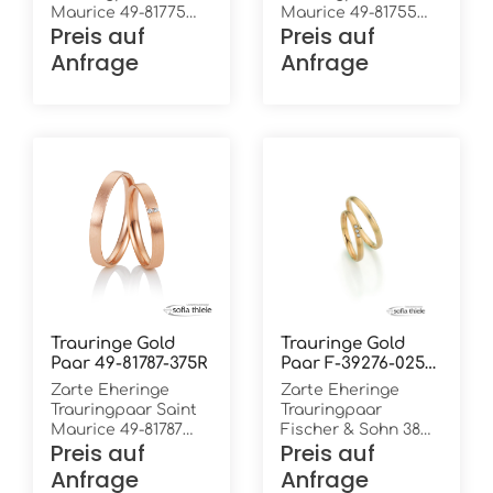
Maurice 49-81775
Maurice 49-81755
Preis auf
Preis auf
und 49-81776
und 49-81756
Gelbgold in 375/-
Gelbgold in 375/-
Anfrage
Anfrage
Oberfläche:
Oberfläche:
mattiert mit Muster
sandmattiert 1
1 Brillant in 0,02 ct.
Brillant in 0,015 ct.
W/Si Höhe: 1,4 mm
W/Si Höhe: 1,4 mm
Breite: 3,0 mm Ring
Breite: 3,0 mm Ring
innen: bombiert
innen: bombiert
(gewölbt) Ring
(gewölbt) Ring
außen: bombiert
außen: flach
(gewölbt)
Trauringe Gold
Trauringe Gold
Paar 49-81787-375R
Paar F-39276-025-
375A
Zarte Eheringe
Zarte Eheringe
Trauringpaar Saint
Trauringpaar
Maurice 49-81787
Fischer & Sohn 38
Preis auf
Preis auf
und 49-81788
39276/025 und 06
Rotgold in 375/-
39276/025
Anfrage
Anfrage
Oberfläche:
Apricotgold in 375/-