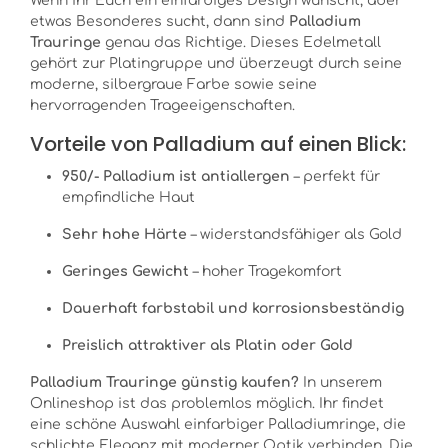
Wenn ihr Euch ein einfarbiges Design wünscht, aber
etwas Besonderes sucht, dann sind
Palladium
Trauringe
genau das Richtige. Dieses Edelmetall
gehört zur Platingruppe und überzeugt durch seine
moderne, silbergraue Farbe sowie seine
hervorragenden Trageeigenschaften.
Vorteile von Palladium auf einen Blick:
950/- Palladium ist antiallergen
– perfekt für
empfindliche Haut
Sehr hohe Härte
– widerstandsfähiger als Gold
Geringes Gewicht
– hoher Tragekomfort
Dauerhaft farbstabil und korrosionsbeständig
Preislich attraktiver als Platin oder Gold
Palladium Trauringe günstig kaufen?
In unserem
Onlineshop ist das problemlos möglich. Ihr findet
eine schöne Auswahl einfarbiger Palladiumringe, die
schlichte Eleganz mit moderner Optik verbinden. Die