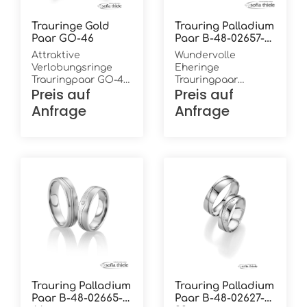
Trauringe Gold
Trauring Palladium
Paar GO-46
Paar B-48-02657-
58
Attraktive
Wundervolle
Verlobungsringe
Eheringe
Trauringpaar GO-46
Trauringpaar
Preis auf
Preis auf
Weißgold in 333/-
Breuning 48/02657
Oberfläche:
und 48/02658
Anfrage
Anfrage
längsmattiert und
Palladium in 500/-
poliert mit weißen
Oberfläche:
Zirkonia - voll
schrägmattiert 9
ausgefasst Breite:
Brillanten in ges.
5,0 mm Höhe: 1,2 mm
0,073 ct. W/Si Höhe:
Ring innen: leicht
1,5 mm Breite: 6,0
bombiert (gewölbt)
mm Ring innen: flach
Ring außen: flach
Ring außen: leicht
bombiert (gewölbt)
Trauring Palladium
Trauring Palladium
Paar B-48-02665-
Paar B-48-02627-