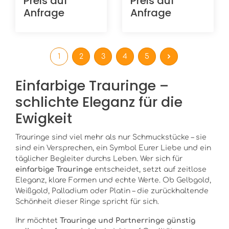
Preis auf
Preis auf
Rotgold in 375/-
02/31170-055 und
Anfrage
Anfrage
Oberfläche: poliert
02/31180-055
26 Brillanten in ges.
Palladium in 500/-
0,143 ct. W/Si Höhe:
Oberfläche: poliert,
1,2 mm Breite: 2,0
längsmattiert und
mm Ring innen:
sandmattiert 7
1
2
3
4
5
bombiert (gewölbt)
Brillanten in ges.
Ring außen: leicht
0,070 ct. W/Si Höhe:
Einfarbige Trauringe –
bombiert (gewölbt)
1,6 mm Breite: 5,5
mm Ring innen:
schlichte Eleganz für die
leicht bombiert
(gewölbt) Ring
Ewigkeit
außen: leicht
bombiert
Trauringe sind viel mehr als nur Schmuckstücke – sie
sind ein Versprechen, ein Symbol Eurer Liebe und ein
täglicher Begleiter durchs Leben. Wer sich für
einfarbige Trauringe
entscheidet, setzt auf zeitlose
Eleganz, klare Formen und echte Werte. Ob Gelbgold,
Weißgold, Palladium oder Platin – die zurückhaltende
Schönheit dieser Ringe spricht für sich.
Ihr möchtet
Trauringe und Partnerringe günstig