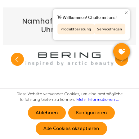
Namhafte Schmuck- und
Uhrenhersteller
Diese Website verwendet Cookies, um eine bestmögliche
Service-Hotline
Erfahrung bieten zu können.
Mehr Informationen ...
Ablehnen
Konfigurieren
Shop Service
Alle Cookies akzeptieren
Informationen