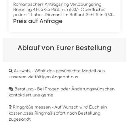
Romantischerr Antragsring Verlobungsring
Breuning 41-05735 Platin in 600/- Oberfläche:
poliert 1 Labor-Diamant im Brillant-Schliff in 0,60
Preis auf Anfrage
ct. TW/VSi Höhe: 2,2 mm Breite: 1,9 mm Ring innen:
leicht bombiert (gewölbt) Ring außen: flach
Ablauf von Eurer Bestellung
Auswahl - Wählt das gewünschte Modell aus
unserem vielfältigen Angebot aus
Beratung - Bei Fragen oder Änderungswünschen
kontaktiert uns gerne
Ringgröße messen - Auf Wunsch wird Euch ein
kostenloses Ringmaß sofort nach Bestellung
zugesandt