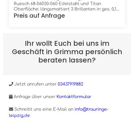
Ruesch 68-06030-060 Edelstahl und Titan
Oberfläche: längsmattiert 3 Brillanten in ges. 0,12
Preis auf Anfrage
ct. W/Si Höhe: 2,2 mm Breite: 6,0 mm Ring innen:
leicht bombiert (gewölbt) Ring außen: leicht
bombiert
Ihr wollt Euch bei uns im
Geschäft in Grimma persönlich
beraten lassen?
Jetzt anrufen unter
03437919882
Anfrage über unser
Kontaktformular
Schreibt uns eine E-Mail an
info@trauringe-
leipzig.de