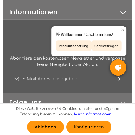
Informationen
Abonniere den kostenlosen Newsletter und verpasse
keine Neuigkeit oder Aktion.
E-Mail-Adresse*
Diese Seite ist durch reCAPTCHA geschützt und es gelten die
Ich habe die
Datenschutzbestimmungen
zur Kenntnis
Datenschutzrichtlinie
und
Nutzungsbedingungen
.
genommen und die
AGB
gelesen und bin mit ihnen
einverstanden.
Folge uns
Diese Website verwendet Cookies, um eine bestmögliche
Erfahrung bieten zu können.
Mehr Informationen ...
Zahlungsarten
Ablehnen
Konfigurieren