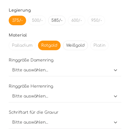
Legierung
375/-
500/-
585/-
600/-
950/-
Material
Palladium
Rotgold
Weißgold
Platin
Ringgröße Damenring
Ringgröße Herrenring
Schriftart für die Gravur