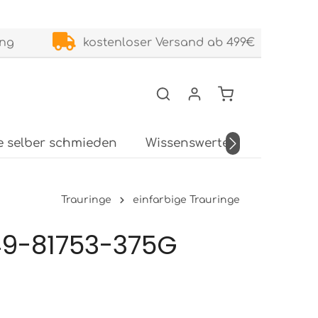
ung
kostenloser Versand ab 499€
e selber schmieden
Wissenswertes
Service
Trauringe
einfarbige Trauringe
49-81753-375G