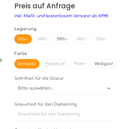
Preis auf Anfrage
inkl. MwSt. und kostenlosem Versand ab 499€
Legierung
375/-
500/-
585/-
600/-
950/-
Farbe
Gelbgold
Palladium
Platin
Weißgold
Schriftart für die Gravur
Gravurtext für den Damenring