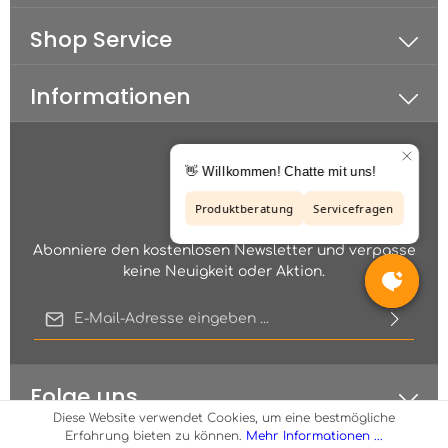
Shop Service
Informationen
Abonniere den kostenlosen Newsletter und verpasse
keine Neuigkeit oder Aktion.
E-Mail-Adresse*
Diese Seite ist durch reCAPTCHA geschützt und es gelten die
Ich habe die
Datenschutzbestimmungen
zur Kenntnis
Datenschutzrichtlinie
und
Nutzungsbedingungen
.
genommen und die
AGB
gelesen und bin mit ihnen
einverstanden.
Folge uns
Diese Website verwendet Cookies, um eine bestmögliche
Erfahrung bieten zu können.
Mehr Informationen ...