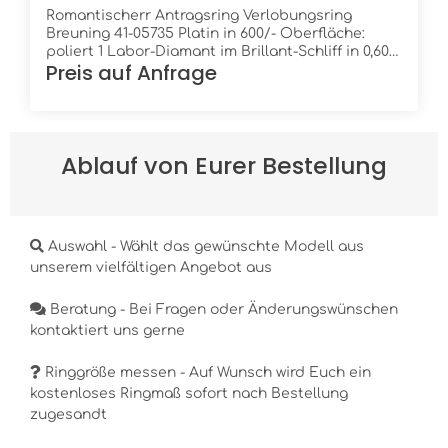
Romantischerr Antragsring Verlobungsring
Breuning 41-05735 Platin in 600/- Oberfläche:
poliert 1 Labor-Diamant im Brillant-Schliff in 0,60
Preis auf Anfrage
ct. TW/VSi Höhe: 2,2 mm Breite: 1,9 mm Ring innen:
leicht bombiert (gewölbt) Ring außen: flach
Ablauf von Eurer Bestellung
Auswahl - Wählt das gewünschte Modell aus
unserem vielfältigen Angebot aus
Beratung - Bei Fragen oder Änderungswünschen
kontaktiert uns gerne
Ringgröße messen - Auf Wunsch wird Euch ein
kostenloses Ringmaß sofort nach Bestellung
zugesandt