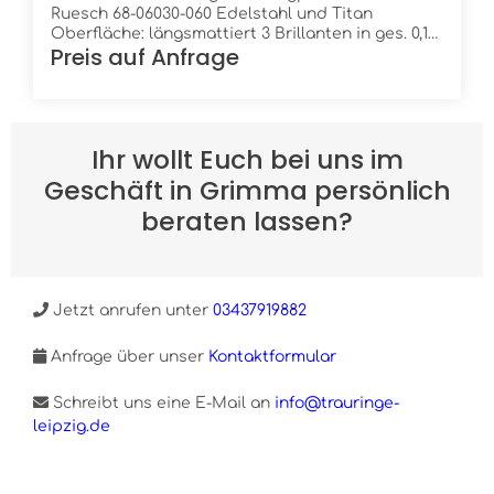
Ruesch 68-06030-060 Edelstahl und Titan
Oberfläche: längsmattiert 3 Brillanten in ges. 0,12
Preis auf Anfrage
ct. W/Si Höhe: 2,2 mm Breite: 6,0 mm Ring innen:
leicht bombiert (gewölbt) Ring außen: leicht
bombiert
Ihr wollt Euch bei uns im
Geschäft in Grimma persönlich
beraten lassen?
Jetzt anrufen unter
03437919882
Anfrage über unser
Kontaktformular
Schreibt uns eine E-Mail an
info@trauringe-
leipzig.de